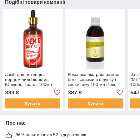
Подібні товари компанії
Засіб для потенції з
Ромашки екстракт знімає
Засі
перцем чилі Біоактив
болі і спазми в шлунку і
"MEN
Юніверс, краплі 100мл
кишечнику 100 мл Нове
100
життя
333
387
547
₴
₴
Купити
Купити
Про нас
96% позитивних з 52 відгуків за рік