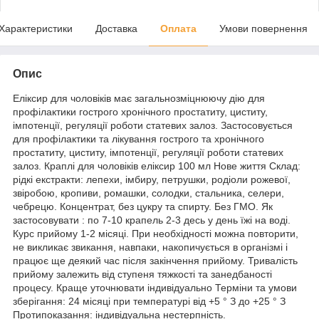
Характеристики
Доставка
Оплата
Умови повернення
Опис
Еліксир для чоловіків має загальнозміцнюючу дію для
профілактики гострого хронічного простатиту, циститу,
імпотенції, регуляції роботи статевих залоз. Застосовується
для профілактики та лікування гострого та хронічного
простатиту, циститу, імпотенції, регуляції роботи статевих
залоз. Краплі для чоловіків еліксир 100 мл Нове життя Склад:
рідкі екстракти: лепехи, імбиру, петрушки, родіоли рожевої,
звіробою, кропиви, ромашки, солодки, стальника, селери,
чебрецю. Концентрат, без цукру та спирту. Без ГМО. Як
застосовувати : по 7-10 крапель 2-3 десь у день їжі на воді.
Курс прийому 1-2 місяці. При необхідності можна повторити,
не викликає звикання, навпаки, накопичується в організмі і
працює ще деякий час після закінчення прийому. Тривалість
прийому залежить від ступеня тяжкості та занедбаності
процесу. Краще уточнювати індивідуально Терміни та умови
зберігання: 24 місяці при температурі від +5 ° З до +25 ° З
Протипоказання: індивідуальна нестерпність.