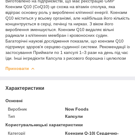
Виготовлено на підприємстві, що має реєстрацію GMP
Коензим Q10 (CoQ10) це схожа на вітамін сполука, яка
відіграє основну роль у виробленні клітинної енергії. Коензим
Q10 міститься у всьому організмі, але найбільша його кількість
концентрується в серці, печінці та нирках. З віком його
вироблення зменшується. Коензим Q10 видаляє вільні
радикали з клітинних мембран і кровоносних судин.
Багаторічні наукові дослідження показали, що коензим Q10
підтримує здоров’я серцево-судинної системи. Рекомендації із
застосування Приймати по 1 капсулі 1–3 рази на день під час
їди. Інші інгредієнти Капсула з рисового борошна і целюлози
Приховати
Характеристики
Основні
Виробник
Now Foods
Тип
Капсули
Користувальницькі характеристики
Категорії
Коензим Q-10| Сердечно-