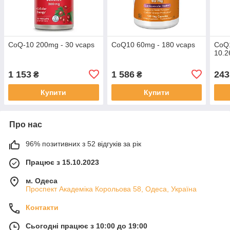
CoQ-10 200mg - 30 vcaps
CoQ10 60mg - 180 vcaps
CoQ1
10.2
1 153
1 586
243
₴
₴
Купити
Купити
Про нас
96% позитивних з 52 відгуків за рік
Працює з 15.10.2023
м. Одеса
Проспект Академіка Корольова 58, Одеса, Україна
Контакти
Сьогодні працює з 10:00 до 19:00