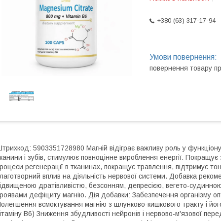
+380 (63) 317-17-94
повернення товару п
трихкод: 5903351728980 Магній відіграє важливу роль у функціону
канини і зубів, стимулює повноцінне вироблення енергії. Покращує
роцеси регенерації в тканинах, покращує травлення, підтримує то
лаготворний вплив на діяльність нервової системи. Добавка реком
ідвищеною дратівливістю, безсонням, депресією, вегето-судинною
роявами дефіциту магнію. Дія добавки: Забезпечення організму о
олегшення всмоктування магнію з шлунково-кишкового тракту і йог
ітаміну В6) Зниження збудливості нейронів і нервово-м'язової пер