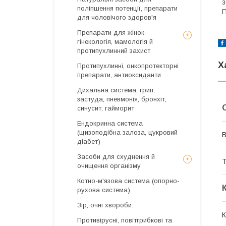
з
поліпшення потенції, препарати
для чоловічого здоров'я
Препарати для жінок-
гінекологія, мамологія й
протипухлинний захист
Х
Протипухлинні, онкопротекторні
препарати, антиоксиданти
Дихальна система, грип,
застуда, пневмонія, бронхіт,
синусит, гайморит
Ендокринна система
(щизоподібна залоза, цукровий
В
діабет)
Засоби для схуднення й
Т
очищення організму
Котно-м'язова система (опорно-
рухова система)
Зір, очні хвороби.
К
Противірусні, повітгрибкові та