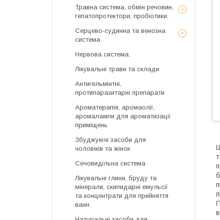
Травна система, обмін речовин,
гепатопротектори, пробіотики.
Серцево-судинна та венозна
система
Нервова система.
Лікувальні трави та склади
Антигельмінтні,
протипаразитарні препарати
Ароматерапія, аромаолії,
аромалампи для ароматизації
приміщень
Збуджуючі засоби для
Ш
чоловіків та жінок
т
Сечовидільна система
п
б
Лікувальні глини, бруду та
п
мінерали, скипидарні емульсії
п
та концентрати для прийняття
П
ванн.
в
Натуральні засоби для