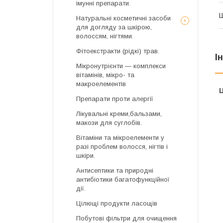
імунні препарати.
Натуральні косметичні засоби
для догляду за шкірою,
волоссям, нігтями.
Фітоекстракти (рідкі) трав.
І
Мікронутрієнти — комплекси
вітамінів, мікро- та
макроелементів
Ц
Препарати проти алергії
Лікувальні креми,бальзами,
макози для суглобів.
Вітаміни та мікроелементи у
разі проблем волосся, нігтів і
шкіри.
Антисептики та природні
антибіотики багатофункційної
дії.
Цілющі продукти ласощів
Побутові фільтри для очищення