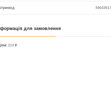
Штрихкод
5903351
нформація для замовлення
іна:
213 ₴