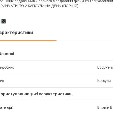
овнішніх подразників Допомога в подоланні фізичних і психологі
ПРИЙМАТИ ПО 2 КАПСУЛИ НА ДЕНЬ (ПОРЦІЯ)
арактеристики
Основні
иробник
BodyPers
ип
Капсули
Користувальницькі характеристики
атегорії
Вітамін B