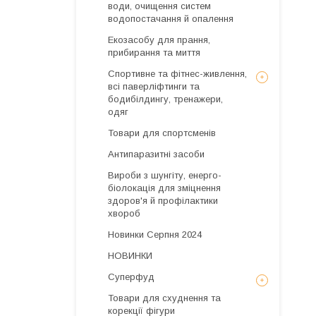
води, очищення систем
водопостачання й опалення
Екозасобу для прання,
прибирання та миття
Спортивне та фітнес-живлення,
всі паверліфтинги та
бодибілдингу, тренажери,
одяг
Товари для спортсменів
Антипаразитні засоби
Вироби з шунгіту, енерго-
біолокація для зміцнення
здоров'я й профілактики
хвороб
Новинки Серпня 2024
НОВИНКИ
Суперфуд
Товари для схуднення та
корекції фігури