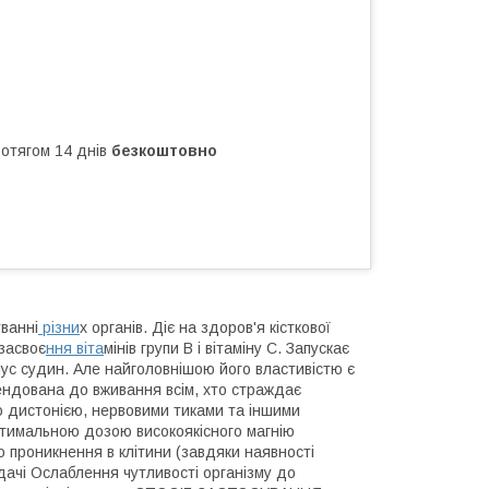
ротягом 14 днів
безкоштовно
ванні
різни
х органів. Діє на здоров'я кісткової
 засвоє
ння віта
мінів групи В і вітаміну С. Запускає
нус судин. Але найголовнішою його властивістю є
ендована до вживання всім, хто страждає
 дистонією, нервовими тиками та іншими
птимальною дозою високоякісного магнію
о проникнення в клітини (завдяки наявності
едачі Ослаблення чутливості організму до