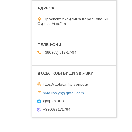
Проспект Академіка Корольова 58,
Одеса, Україна
+380 (63) 317-17-94
https://apteka-fito.com/ua/
syla.roslyn@gmail.com
@aptekafito
+380633171794