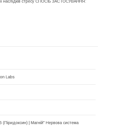
чних наслідків стресу СПОСІБ ЗАСТОСУВАННЯ:
on Labs
6 (Піридоксин) | Магній" Нервова система