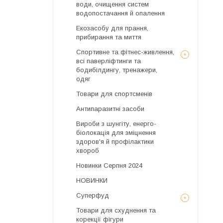
води, очищення систем
водопостачання й опалення
Екозасобу для прання,
прибирання та миття
Спортивне та фітнес-живлення,
всі паверліфтинги та
бодибілдингу, тренажери,
одяг
Товари для спортсменів
Антипаразитні засоби
Вироби з шунгіту, енерго-
біолокація для зміцнення
здоров'я й профілактики
хвороб
Новинки Серпня 2024
НОВИНКИ
Суперфуд
Товари для схуднення та
корекції фігури