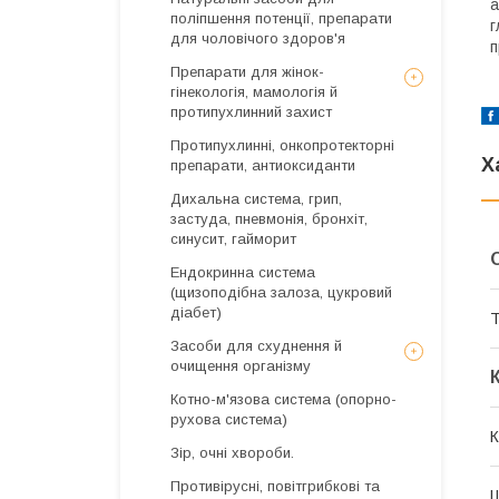
а
поліпшення потенції, препарати
г
для чоловічого здоров'я
п
Препарати для жінок-
гінекологія, мамологія й
протипухлинний захист
Протипухлинні, онкопротекторні
Х
препарати, антиоксиданти
Дихальна система, грип,
застуда, пневмонія, бронхіт,
синусит, гайморит
Ендокринна система
(щизоподібна залоза, цукровий
діабет)
Т
Засоби для схуднення й
очищення організму
Котно-м'язова система (опорно-
рухова система)
К
Зір, очні хвороби.
Противірусні, повітгрибкові та