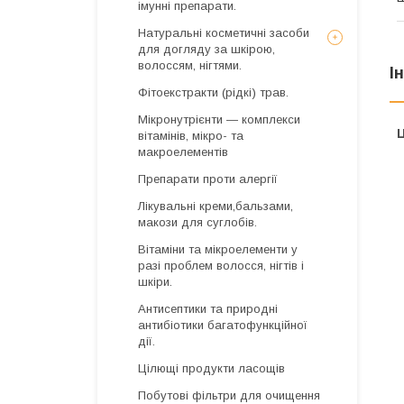
імунні препарати.
Натуральні косметичні засоби
для догляду за шкірою,
волоссям, нігтями.
І
Фітоекстракти (рідкі) трав.
Мікронутрієнти — комплекси
Ц
вітамінів, мікро- та
макроелементів
Препарати проти алергії
Лікувальні креми,бальзами,
макози для суглобів.
Вітаміни та мікроелементи у
разі проблем волосся, нігтів і
шкіри.
Антисептики та природні
антибіотики багатофункційної
дії.
Цілющі продукти ласощів
Побутові фільтри для очищення