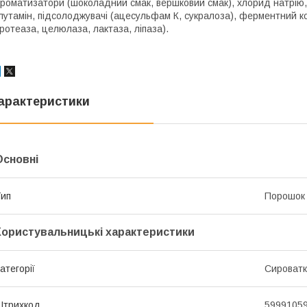
роматизатори (шоколадний смак, вершковий смак), хлорид натрію, з
лутамін, підсолоджувачі (ацесульфам К, сукралоза), ферментний 
ротеаза, целюлаза, лактаза, ліпаза).
арактеристики
Основні
ип
Порошок
Користувальницькі характеристики
атегорії
Сироватк
Штрихкод
5999105