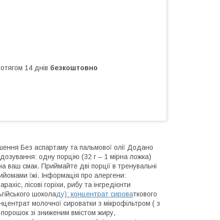
ротягом 14 днів
безкоштовно
шення Без аспартаму та пальмової олії Додано
зування: одну порцію (32 г – 1 мірна ложка)
а ваш смак. Приймайте дві порції в тренувальні
рийомами їжі. Інформація про алергени:
ахіс, лісові горіхи, рибу та інгредієнти
ьгійського шокола
ду): концентрат сирова
ткового
нцентрат молочної сироватки з мікрофільтром ( з
о-порошок зі зниженим вмістом жиру,