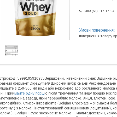
+380 (63) 317-17-94
повернення товару п
трихкод: 5999105910985Вершковий, інтенсивний смак Відмінне рі
равний фермент DigeZyme® Широкий вибір смаків Рекомендоване до
мішайте з 250-300 мл води або нежирного або рослинного молока н
ні. Прий
майте одну порці
ю після тренування та іншу порцію між п
иготовлено на заводі, який переробляє молоко, яйця, глютен, сою, ар
акоподібних. Список інгредієнтів (Belgian Chocolate – зі смаком бел
ротеїну ( з молока , інстантизований соняшниковим лецитином), ко
олока ), L-гліцин, сухе знежирене молоко . , мальтодекстрин, кака