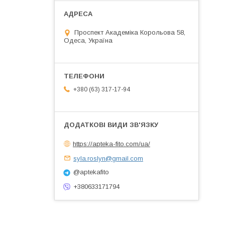
Проспект Академіка Корольова 58,
Одеса, Україна
+380 (63) 317-17-94
https://apteka-fito.com/ua/
syla.roslyn@gmail.com
@aptekafito
+380633171794