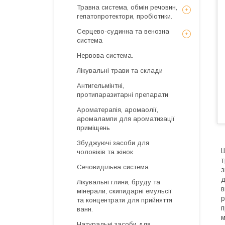
Травна система, обмін речовин,
гепатопротектори, пробіотики.
Серцево-судинна та венозна
система
Нервова система.
Лікувальні трави та склади
Антигельмінтні,
протипаразитарні препарати
Ароматерапія, аромаолії,
аромалампи для ароматизації
приміщень
Збуджуючі засоби для
Ш
чоловіків та жінок
т
Сечовидільна система
з
д
Лікувальні глини, бруду та
в
мінерали, скипидарні емульсії
р
та концентрати для прийняття
п
ванн.
м
Натуральні засоби для