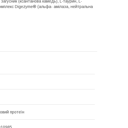
агусник (ксантанова камедь), L-таурин, L-
комплекс Digezyme® (альфа- амілаза, нейтральна
овий протеїн
910985