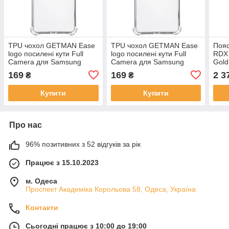
TPU чохол GETMAN Ease
TPU чохол GETMAN Ease
Пояс
logo посилені кути Full
logo посилені кути Full
RDX 
Camera для Samsung
Camera для Samsung
Gold
Galaxy M52
Galaxy M33 5G
169
169
2 3
₴
₴
Купити
Купити
Про нас
96% позитивних з 52 відгуків за рік
Працює з 15.10.2023
м. Одеса
Проспект Академіка Корольова 58, Одеса, Україна
Контакти
Сьогодні працює з 10:00 до 19:00