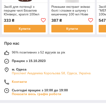
Засіб для потенції з
Ромашки екстракт знімає
Засі
перцем чилі Біоактив
болі і спазми в шлунку і
"MEN
Юніверс, краплі 100мл
кишечнику 100 мл Нове
100
життя
333
387
547
₴
₴
Купити
Купити
Про нас
96% позитивних з 52 відгуків за рік
Працює з 15.10.2023
м. Одеса
Проспект Академіка Корольова 58, Одеса, Україна
Контакти
Сьогодні працює з 10:00 до 19:00
Показати весь графік роботи