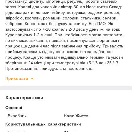
простатиту, циститу, імпотенції, регуляції роботи статевих
залоз. Краплі для чоловіків еліксир 30 мл Нове життя Склад:
рідкі екстракти: лепехи, імбиру, петрушки, родіоли рожевої,
звіробою, кропиви, ромашки, солодки, стальника, селери,
чебрецю. Концентрат, без цукру та спирту. Без ГМО. Як
застосовувати : по 7-10 крапель 2-3 десь у день їжі на воді.
Курс прийому 1-2 місяці. При необхідності можна повторити,
не викликає звикання, навпаки, накопичується в організмі і
працює ще деякий час після закінчення прийому. Тривалість
прийому залежить від ступеня тяжкості та занедбаності
процесу. Краще уточнювати індивідуально Терміни та умови
зберігання: 24 місяці при температурі від +5 ° З до +25 ° З
Протипоказання: індивідуальна нестерпність.
Приховати
Характеристики
Основні
Виробник
Нове Життя
Користувальницькі характеристики