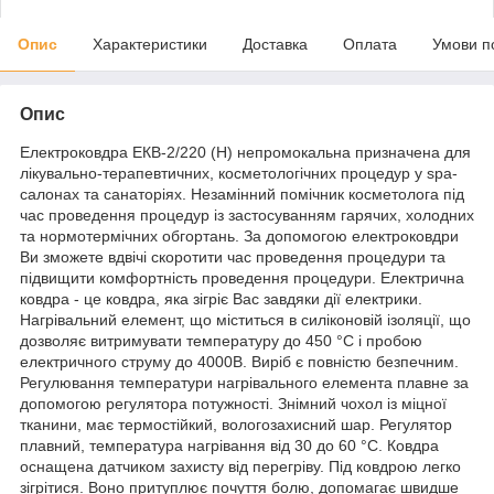
Опис
Характеристики
Доставка
Оплата
Умови п
Опис
Електроковдра ЕКВ-2/220 (Н) непромокальна призначена для
лікувально-терапевтичних, косметологічних процедур у spa-
салонах та санаторіях. Незамінний помічник косметолога під
час проведення процедур із застосуванням гарячих, холодних
та нормотермічних обгортань. За допомогою електроковдри
Ви зможете вдвічі скоротити час проведення процедури та
підвищити комфортність проведення процедури. Електрична
ковдра - це ковдра, яка зігріє Вас завдяки дії електрики.
Нагрівальний елемент, що міститься в силіконовій ізоляції, що
дозволяє витримувати температуру до 450 °C і пробою
електричного струму до 4000В. Виріб є повністю безпечним.
Регулювання температури нагрівального елемента плавне за
допомогою регулятора потужності. Знімний чохол із міцної
тканини, має термостійкий, вологозахисний шар. Регулятор
плавний, температура нагрівання від 30 до 60 °C. Ковдра
оснащена датчиком захисту від перегріву. Під ковдрою легко
зігрітися. Воно притуплює почуття болю, допомагає швидше