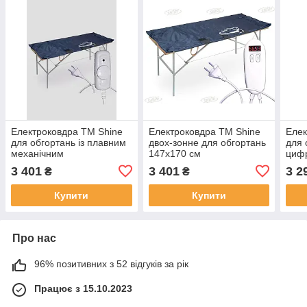
Електроковдра TM Shine
Електроковдра TM Shine
Елек
для обгортань із плавним
двох-зонне для обгортань
для 
механічним
147х170 см
цифр
регулюванням 180х180 см
тайм
3 401
3 401
3 2
₴
₴
Купити
Купити
Про нас
96% позитивних з 52 відгуків за рік
Працює з 15.10.2023