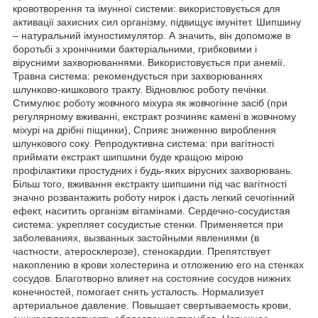
кровотворення та імунної системи: використовується для
активації захисних сил організму, підвищує імунітет. Шипшину
– натуральний імуностимулятор. А значить, він допоможе в
боротьбі з хронічними бактеріальними, грибковими і
вірусними захворюваннями. Використовується при анемії.
Травна система: рекомендується при захворюваннях
шлунково-кишкового тракту. Відновлює роботу печінки.
Стимулює роботу жовчного міхура як жовчогінне засіб (при
регулярному вживанні, екстракт розчиняє камені в жовчному
міхурі на дрібні піщинки), Сприяє зниженню вироблення
шлункового соку. Репродуктивна система: при вагітності
приймати екстракт шипшини буде кращою мірою
профілактики простудних і будь-яких вірусних захворювань.
Більш того, вживання екстракту шипшини під час вагітності
значно розвантажить роботу нирок і дасть легкий сечогінний
ефект, наситить організм вітамінами. Сердечно-сосудистая
система: укрепляет сосудистые стенки. Применяется при
заболеваниях, вызванных застойными явлениями (в
частности, атеросклерозе), стенокардии. Препятствует
накоплению в крови холестерина и отложению его на стенках
сосудов. Благотворно влияет на состояние сосудов нижних
конечностей, помогает снять усталость. Нормализует
артериальное давление. Повышает свертываемость крови,