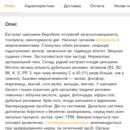
Опис
Характеристики
Доставка
Оплата
Умови п
Опис
Екстракт шипшини Виробляє потужний загальнозміцнюючу,
тонізуючу, омолоджуючу дію. Насичує організм
вітамінами
і
мікроелементами. Стимулює обмін речовин, секрецію
підшлункової залози, засвоєння їжі, підвищує апетит. Зміцнює
судинні стінки. Застосовується при застуді. Нормалізує
артеріальний тиск. Склад: рідкий екстракт плодів шипшини.
Містить велику кількість дубильних речовин, вітамінів (B1, В2,
B6, K, E, РР, З, при чому вітаміну С в 40 (!!!) разів більше, ніж у
лимоні), базових мікроелементів — залізо, фосфор,
марганець, магній, солі калію, кальцію, магнію. У шипшині
багато і інших корисних для організму людини речовин:
лимонна і яблучна кислоти, цукри, фітонциди, ефірні олії,
дубильні речовини. Крім того, ягоди шипшини є відмінним
бактерицидним засобом. Дія по системам: Дихальна система:
допомагає боротися з безліччю захворювань, серед яких різні
запальні процеси, ангіна, грип, ГРВІ. Використовується при
носових кровотечах.
Сечовидільна система
: рекомендується
при захворюваннях нирок, як сечогінний засіб. Органи