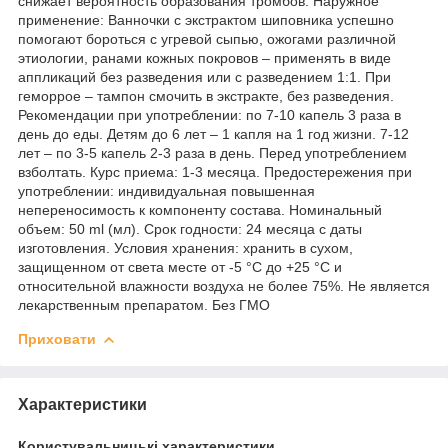
снижает вероятность образования тромбов. Наружное
применение: Ванночки с экстрактом шиповника успешно
помогают бороться с угревой сыпью, ожогами различной
этиологии, ранами кожных покровов – применять в виде
аппликаций без разведения или с разведением 1:1. При
геморрое – тампон смочить в экстракте, без разведения.
Рекомендации при употреблении: по 7-10 капель 3 раза в
день до еды. Детям до 6 лет – 1 капля на 1 год жизни. 7-12
лет – по 3-5 капель 2-3 раза в день. Перед употреблением
взболтать. Курс приема: 1-3 месяца. Предостережения при
употреблении: индивидуальная повышенная
непереносимость к компоненту состава. Номинальный
объем: 50 ml (мл). Срок годности: 24 месяца с даты
изготовления. Условия хранения: хранить в сухом,
защищенном от света месте от -5 °С до +25 °С и
относительной влажности воздуха не более 75%. Не является
лекарственным препаратом. Без ГМО
Приховати
Характеристики
Користувальницькі характеристики