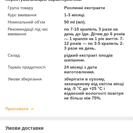
Група товару
Рослинні екстракти
Курс вживання
1-3 місяці.
Номінальний об'єм
50 ml (мл).
Рекомендації під час
по 7-10 крапель 3 рази на
вживання
день до їди. Дітям до 6 років
— 1 крапля на 1 рік життя. 7-
12 років — по 3-5 крапель 2-
3 рази на день.
Склад
рідкий екстракт плодів
шипшини.
Термін придатності
24 місяці з дати
виготовлення.
Умови зберігання
зберігати в сухому,
захищеному від світла місці
від -5 °C до +25 °C і
відносній вологості повітря
не більш ніж 75%.
Приховати
Умови доставки