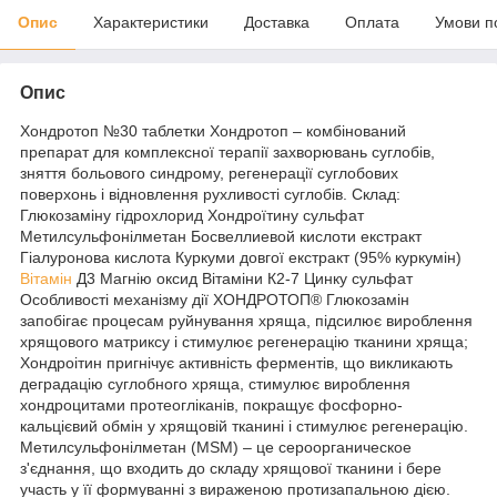
Опис
Характеристики
Доставка
Оплата
Умови п
Опис
Хондротоп №30 таблетки Хондротоп – комбінований
препарат для комплексної терапії захворювань суглобів,
зняття больового синдрому, регенерації суглобових
поверхонь і відновлення рухливості суглобів. Склад:
Глюкозаміну гідрохлорид Хондроїтину сульфат
Метилсульфонілметан Босвеллиевой кислоти екстракт
Гіалуронова кислота Куркуми довгої екстракт (95% куркумін)
Вітамін
Д3 Магнію оксид Вітаміни К2-7 Цинку сульфат
Особливості механізму дії ХОНДРОТОП® Глюкозамін
запобігає процесам руйнування хряща, підсилює вироблення
хрящового матриксу і стимулює регенерацію тканини хряща;
Хондроітин пригнічує активність ферментів, що викликають
деградацію суглобного хряща, стимулює вироблення
хондроцитами протеогліканів, покращує фосфорно-
кальцієвий обмін у хрящовій тканині і стимулює регенерацію.
Метилсульфонілметан (MSM) – це сероорганическое
з'єднання, що входить до складу хрящової тканини і бере
участь у її формуванні з вираженою протизапальною дією.