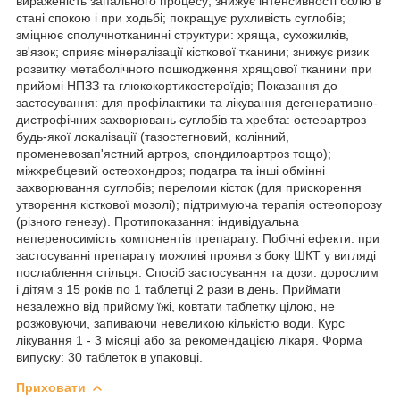
вираженість запального процесу; знижує інтенсивності болю в
стані спокою і при ходьбі; покращує рухливість суглобів;
зміцнює сполучнотканинні структури: хряща, сухожилків,
зв'язок; сприяє мінералізації кісткової тканини; знижує ризик
розвитку метаболічного пошкодження хрящової тканини при
прийомі НПЗЗ та глюкокортикостероїдів; Показання до
застосування: для профілактики та лікування дегенеративно-
дистрофічних захворювань суглобів та хребта: остеоартроз
будь-якої локалізації (тазостегновий, колінний,
променевозап'ястний артроз, спондилоартроз тощо);
міжхребцевий остеохондроз; подагра та інші обмінні
захворювання суглобів; переломи кісток (для прискорення
утворення кісткової мозолі); підтримуюча терапія остеопорозу
(різного генезу). Протипоказання: індивідуальна
непереносимість компонентів препарату. Побічні ефекти: при
застосуванні препарату можливі прояви з боку ШКТ у вигляді
послаблення стільця. Спосіб застосування та дози: дорослим
і дітям з 15 років по 1 таблетці 2 рази в день. Приймати
незалежно від прийому їжі, ковтати таблетку цілою, не
розжовуючи, запиваючи невеликою кількістю води. Курс
лікування 1 - 3 місяці або за рекомендацією лікаря. Форма
випуску: 30 таблеток в упаковці.
Приховати