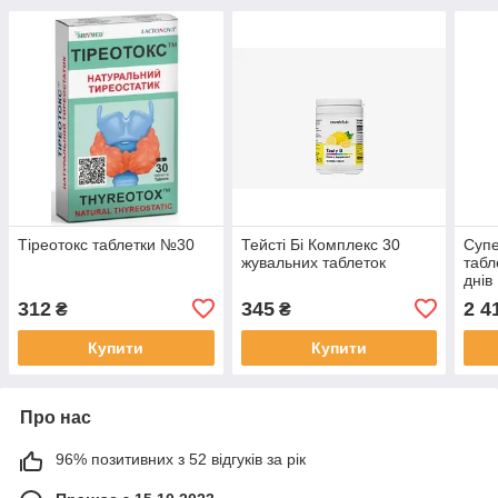
Тіреотокс таблетки №30
Тейсті Бі Комплекс 30
Супе
жувальних таблеток
табл
днів
312
345
2 4
₴
₴
Купити
Купити
Про нас
96% позитивних з 52 відгуків за рік