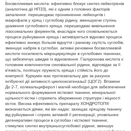
Босвеллиевая кислота: ефективно блокує синтез лейкотрієнів
(аналогічна дії НПЗЗ), які є одним з головних факторів
запалення. перешкоджає проникненню лейкоцитів і
макрофагів у хрящ і суглобову рідину, зменшуючи ступінь
ураження суглобового хряща. перешкоджає вивільнення
лізосомальних ферментів, внаслідок чого сповільнюються
процеси руйнування хряща і активізуються відновні процеси.
ефективно знижує больові відчуття і ранкову скутість суглобів,
зменшує набряк в суглобах. активні речовини босвеллиевой
кислоти посилюють мікроциркуляцію в суглобових тканинах,
що забезпечує швидке їх відновлення. Гіалуронова кислота є
головним компонентом синовіальної рідини, відповідає за її
в'язкість, поліпшує пружність хряща і стійкість його до
компресії. Куркумін має протизапальну дію за рахунок
інгібуючої дії активності циклооксигеназы2 (ЦОГ2). Вітаміни
До 2-7, холекальциферол і магній необхідні для забезпечення
нормального формування кісткової тканини, мінеральної
щільності кістки і сприяють збереженню структури і міцності
кісток. Висока ефективність препарату ХОНДРОТОП®
визначається діями, які він надає: захищає хрящову тканину
від руйнування і сприяє активній її регенерації; уповільнює
дегенеративні процеси в суглобах і кісткової тканини;
стимулює синтез внутрішньосуглобової рідини; зменшує