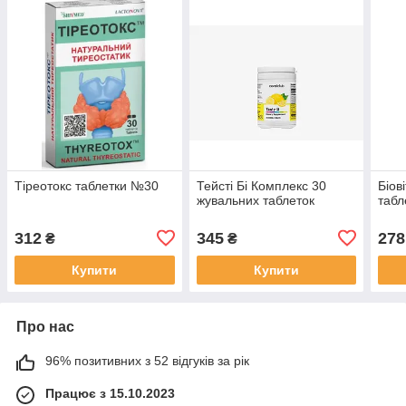
Тіреотокс таблетки №30
Тейсті Бі Комплекс 30
Біов
жувальних таблеток
табл
312
345
278
₴
₴
Купити
Купити
Про нас
96% позитивних з 52 відгуків за рік
Працює з 15.10.2023