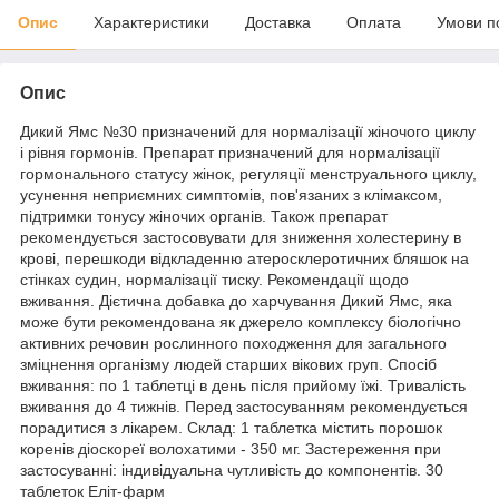
Опис
Характеристики
Доставка
Оплата
Умови п
Опис
Дикий Ямс №30 призначений для нормалізації жіночого циклу
і рівня гормонів. Препарат призначений для нормалізації
гормонального статусу жінок, регуляції менструального циклу,
усунення неприємних симптомів, пов'язаних з клімаксом,
підтримки тонусу жіночих органів. Також препарат
рекомендується застосовувати для зниження холестерину в
крові, перешкоди відкладенню атеросклеротичних бляшок на
стінках судин, нормалізації тиску. Рекомендації щодо
вживання. Дієтична добавка до харчування Дикий Ямс, яка
може бути рекомендована як джерело комплексу біологічно
активних речовин рослинного походження для загального
зміцнення організму людей старших вікових груп. Спосіб
вживання: по 1 таблетці в день після прийому їжі. Тривалість
вживання до 4 тижнів. Перед застосуванням рекомендується
порадитися з лікарем. Склад: 1 таблетка містить порошок
коренів діоскореї волохатими - 350 мг. Застереження при
застосуванні: індивідуальна чутливість до компонентів. 30
таблеток Еліт-фарм