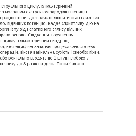
енструального циклу, клімактеричний
 з масляним екстрактом зародків пшениці і
ерацію шкіри, дозволяє поліпшити стан слизових
до, підвищує потенцію, надає сприятливу дію на
рганізму від негативного впливу вільних
жирова основа. Свідчення: порушення
го циклу, клімактеричний синдром,
ки, неспецифічні запальні процеси сечостатевої
ерацій, вікова вагінальна сухість і свербіж піхви,
 або ректально вводять по 1 штуці глибоко у
шечнику до 3 разів на день. Потім бажано