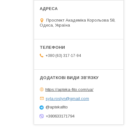
Проспект Академіка Корольова 58,
Одеса, Україна
+380 (63) 317-17-94
https://apteka-fito.com/ua/
syla.roslyn@gmail.com
@aptekafito
+380633171794