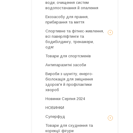
води, очищення систем
водопостачання й опалення
Екозасобу для прання,
прибирання та миття
Спортивне та фітнес-живлення,
всі паверліфтинги та
бодибілдингу, тренажери,
одяг
Товари для спортсменів
Антипаразитні засоби
Вироби з шунгіту, енерго-
біолокація для зміцнення
здоров'я й профілактики
хвороб
Новинки Серпня 2024
НОВИНКИ
Суперфуд
Товари для схуднення та
корекції фігури