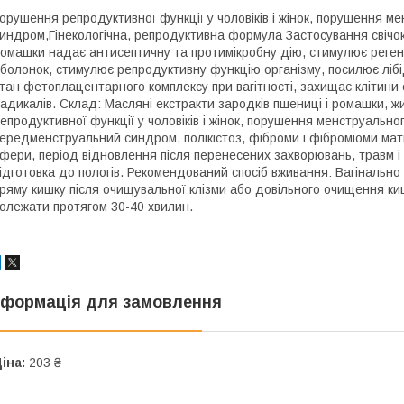
орушення репродуктивної функції у чоловіків і жінок, порушення м
индром,Гінекологічна, репродуктивна формула Застосування свічок
омашки надає антисептичну та протимікробну дію, стимулює реген
болонок, стимулює репродуктивну функцію організму, посилює лібі
тан фетоплацентарного комплексу при вагітності, захищає клітини о
адикалів. Склад: Масляні екстракти зародків пшениці і ромашки, 
епродуктивної функції у чоловіків і жінок, порушення менструально
ередменструальний синдром, полікістоз, фіброми і фіброміоми мат
фери, період відновлення після перенесених захворювань, травм і оп
ідготовка до пологів. Рекомендований спосіб вживання: Вагінально
ряму кишку після очищувальної клізми або довільного очищення ки
олежати протягом 30-40 хвилин.
нформація для замовлення
іна:
203 ₴