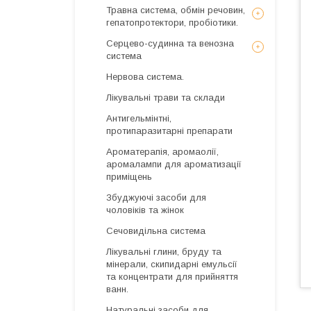
Травна система, обмін речовин,
гепатопротектори, пробіотики.
Серцево-судинна та венозна
система
Нервова система.
Лікувальні трави та склади
Антигельмінтні,
протипаразитарні препарати
Ароматерапія, аромаолії,
аромалампи для ароматизації
приміщень
Збуджуючі засоби для
чоловіків та жінок
Сечовидільна система
Лікувальні глини, бруду та
мінерали, скипидарні емульсії
та концентрати для прийняття
ванн.
Натуральні засоби для