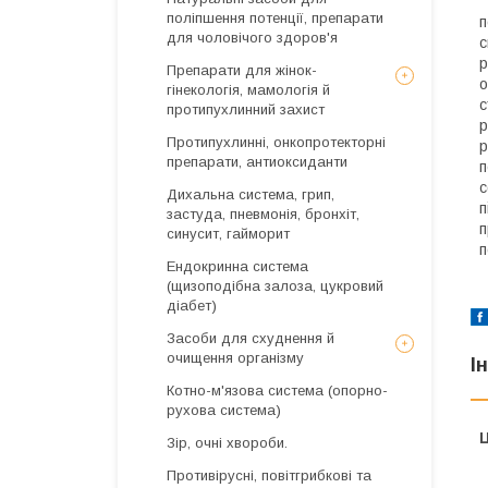
поліпшення потенції, препарати
п
для чоловічого здоров'я
с
р
Препарати для жінок-
о
гінекологія, мамологія й
с
протипухлинний захист
р
Протипухлинні, онкопротекторні
р
препарати, антиоксиданти
п
с
Дихальна система, грип,
п
застуда, пневмонія, бронхіт,
п
синусит, гайморит
п
Ендокринна система
(щизоподібна залоза, цукровий
діабет)
Засоби для схуднення й
очищення організму
І
Котно-м'язова система (опорно-
рухова система)
Ц
Зір, очні хвороби.
Противірусні, повітгрибкові та