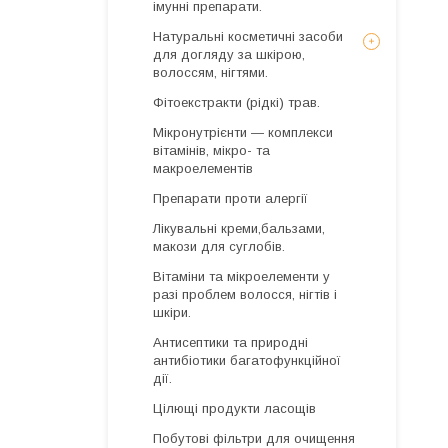
імунні препарати.
Натуральні косметичні засоби
для догляду за шкірою,
волоссям, нігтями.
Фітоекстракти (рідкі) трав.
Мікронутрієнти — комплекси
вітамінів, мікро- та
макроелементів
Препарати проти алергії
Лікувальні креми,бальзами,
макози для суглобів.
Вітаміни та мікроелементи у
разі проблем волосся, нігтів і
шкіри.
Антисептики та природні
антибіотики багатофункційної
дії.
Цілющі продукти ласощів
Побутові фільтри для очищення